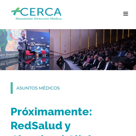
Próximamente:
RedSalud y