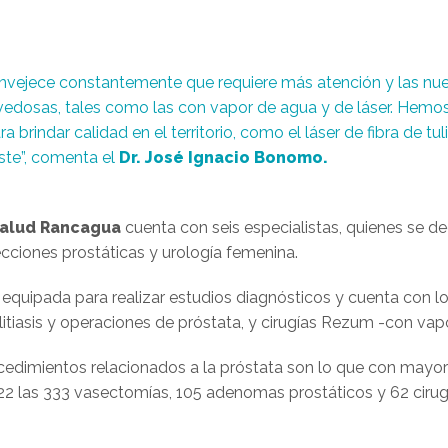
nvejece constantemente que requiere más atención y las nu
vedosas, tales como las con vapor de agua y de láser. He
a brindar calidad en el territorio, como el láser de fibra de tul
ste”, comenta el
Dr. José Ignacio Bonomo.
Salud Rancagua
cuenta con seis especialistas, quienes se de
fecciones prostáticas y urología femenina.
quipada para realizar estudios diagnósticos y cuenta con lo
olitiasis y operaciones de próstata, y cirugías Rezum -con va
rocedimientos relacionados a la próstata son lo que con mayor
2 las 333 vasectomías,
105 a
denomas prostáticos y 62 cirug