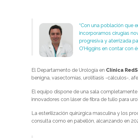
“Con una población que e
incorporamos cirugías no
progresiva y aterrizada par
O’Higgins en contar con é
El Departamento de Urología en
CIínica Red
benigna, vasectomías, urolitiasis -cálculos-, a
El equipo dispone de una sala completamente e
innovadores con láser de fibra de tulio para ur
La esterilización quirúrgica masculina y los p
consulta como en pabellón, alcanzando en 202