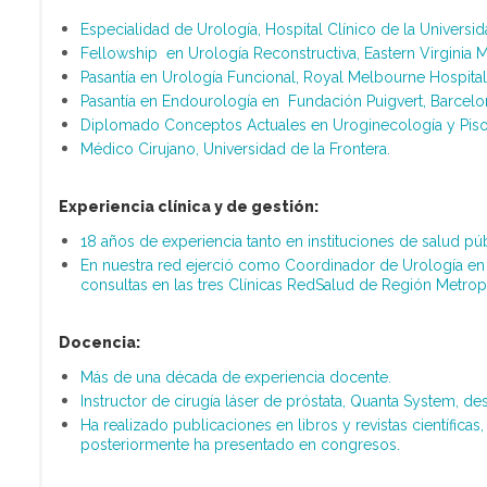
Especialidad de Urología, Hospital Clínico de la Universid
Fellowship en Urología Reconstructiva, Eastern Virginia 
Pasantía en Urología Funcional, Royal Melbourne Hospital,
Pasantía en Endourología en Fundación Puigvert, Barcelo
Diplomado Conceptos Actuales en Uroginecología y Piso Pé
Médico Cirujano, Universidad de la Frontera.
Experiencia clínica y de gestión:
18 años de experiencia tanto en instituciones de salud pú
En nuestra red ejerció como Coordinador de Urología en 
consultas en las tres Clínicas RedSalud de Región Metropo
Docencia:
Más de una década de experiencia docente.
Instructor de cirugía láser de próstata, Quanta System, d
Ha realizado publicaciones en libros y revistas científic
posteriormente ha presentado en congresos.