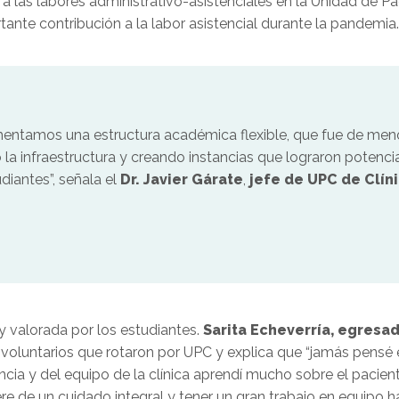
a las labores administrativo-asistenciales en la Unidad de Pa
ante contribución a la labor asistencial durante la pandemia.
ntamos una estructura académica flexible, que fue de menos
a infraestructura y creando instancias que lograron potenciar 
diantes”
,
señala el
Dr. Javier Gárate
,
jefe de UPC de Clín
y valorada por los estudiantes.
Sarita Echeverría, egresa
 voluntarios que rotaron por UPC y explica que
“
jamás pensé e
cia y del equipo de la clínica aprendí mucho sobre el pacient
ere de un cuidado integral y tener un gran trabajo en equipo 