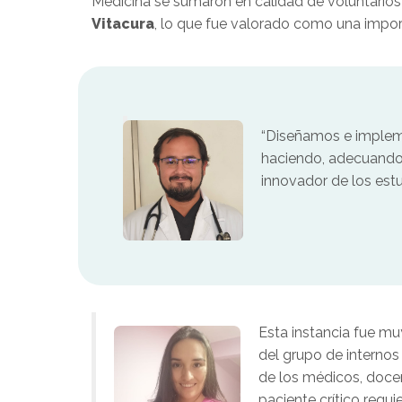
Medicina se sumaron en calidad de voluntarios 
Vitacura
, lo que fue valorado como una import
“Diseñamos e impleme
haciendo, adecuando l
innovador de los estu
Esta instancia fue mu
del grupo de internos
de los médicos, docen
paciente crítico requi