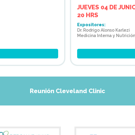
JUEVES 04 DE JUNI
20 HRS
Expositores:
Dr. Rodrigo Alonso Karlezi
Medicina Interna y Nutrición
Reunión Cleveland Clinic