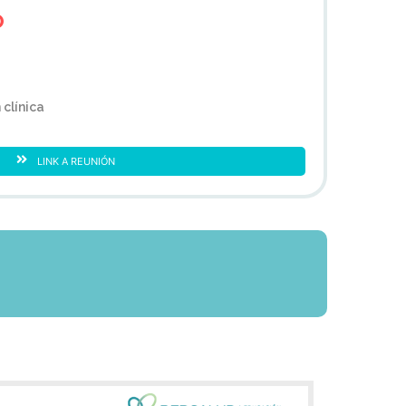
O
 clínica
LINK A REUNIÓN